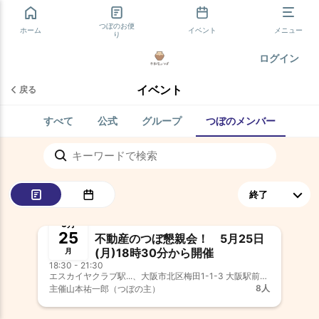
つぼのお便
ホーム
イベント
メニュー
り
ログイン
イベント
戻る
すべて
公式
グループ
つぼのメンバー
終了
新つぼのメンバー歓迎
5月
25
不動産のつぼ懇親会！ 5月25日
(月)18時30分から開催
月
18:30 - 21:30
エスカイヤクラブ駅...、大阪市北区梅田1-1-3 大阪駅前第3ビル32F
8人
主催
山本祐一郎（つぼの主）