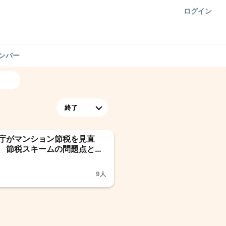
ログイン
ンバー
🎤&🎥オフOK
庁がマンション節税を見直
 節税スキームの問題点と今
展開
9人