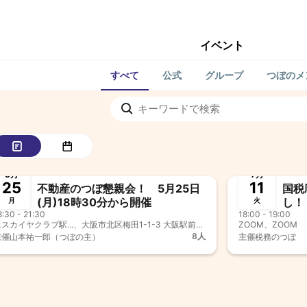
イベント
すべて
公式
グループ
つぼのメ
終了
終了
新つぼのメンバー歓迎
5月
7月
25
11
不動産のつぼ懇親会！ 5月25日
国税
(月)18時30分から開催
し！
月
火
8:30 - 21:30
18:00 - 19:00
後の
エスカイヤクラブ駅...、大阪市北区梅田1-1-3 大阪駅前第3ビル32F
ZOOM、ZOOM
8人
主催
山本祐一郎（つぼの主）
主催
税務のつぼ