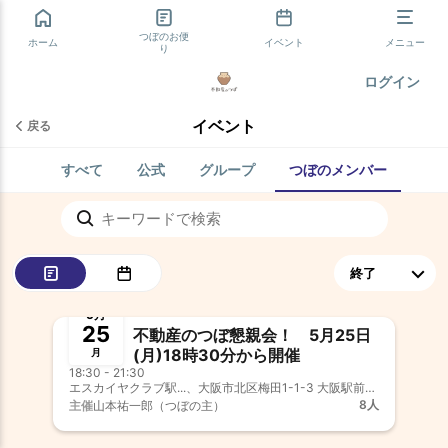
つぼのお便
ホーム
イベント
メニュー
り
ログイン
イベント
戻る
すべて
公式
グループ
つぼのメンバー
終了
新つぼのメンバー歓迎
5月
25
不動産のつぼ懇親会！ 5月25日
(月)18時30分から開催
月
18:30 - 21:30
エスカイヤクラブ駅...、大阪市北区梅田1-1-3 大阪駅前第3ビル32F
8人
主催
山本祐一郎（つぼの主）