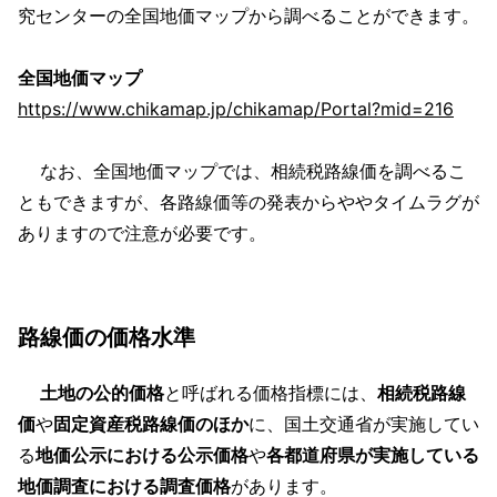
究センターの全国地価マップから調べることができます。
全国地価マップ
https://www.chikamap.jp/chikamap/Portal?mid=216
なお、全国地価マップでは、相続税路線価を調べるこ
ともできますが、各路線価等の発表からややタイムラグが
ありますので注意が必要です。
路線価の価格水準
土地の公的価格
と呼ばれる価格指標には、
相続税路線
価
や
固定資産税路線価のほか
に、国土交通省が実施してい
る
地価公示における公示価格
や
各都道府県が実施している
地価調査における調査価格
があります。