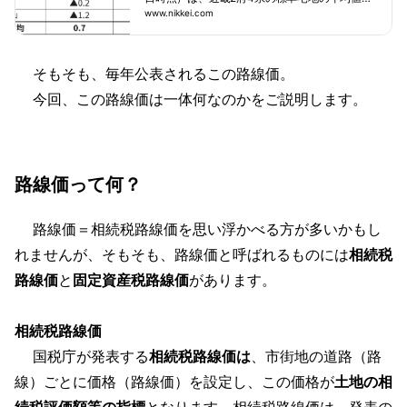
3年ぶりに前年を上回った。大阪府の商業地など
www.nikkei.com
都市部を中心に不動産投資が回復した。新型コ
ロナウイルス禍の収束によりインバウンド（訪
日外国人）が戻るとの期待や、2025年国際博覧
そもそも、毎年公表されるこの路線価。
会（大阪・関西万博）を前に都市開発が進むと
の見通しが追い風となった。2府4県全体の路線
今回、この路線価は一体何なのかをご説明します。
価（標準宅地の平均値）は22年比でプラス0.
路線価って何？
路線価＝相続税路線価を思い浮かべる方が多いかもし
れませんが、そもそも、路線価と呼ばれるものには
相続税
路線価
と
固定資産税路線価
があります。
相続税路線価
国税庁が発表する
相続税路線価は
、市街地の道路（路
線）ごとに価格（路線価）を設定し、この価格が
土地の相