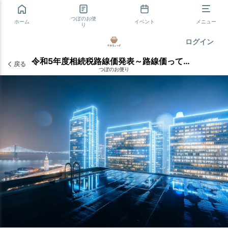
つぼのお便
ホーム
イベント
メニュー
り
ログイン
令和5年度相続税路線価発表～路線価ってなに？～
戻る
つぼのお便り