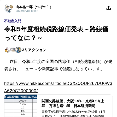
山本祐一郎（つぼの主）
2023/07/04 09:28
不動産入門
令和5年度相続税路線価発表～路線価
ってなに？～
3
リアクション
昨日、令和5年度の全国の路線価（相続税路線価）が発
表され、ニュースや新聞記事で話題になっています。
https://www.nikkei.com/article/DGXZQOUF267DU0W3
A620C2000000/
関西の路線価、大阪1.4%・京都1.3%上
昇 万博も追い風 - 日本経済新聞
国税庁が3日発表した2023年分の路線価（1月1
日時点）は、近畿2府4県の標準宅地の平均値が