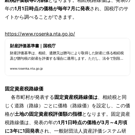
続税評価額等の指標
となります。相続税路線価は、発表の
年の
1月1日時点の価格が毎年7月に発表
され、国税庁のサ
イトから調べることができます。
https://www.rosenka.nta.go.jp/
財産評価基準書｜国税庁
財産評価基準は、相続、遺贈又は贈与により取得した財産に係る相続税
及び贈与税の財産を評価する場合に適用します。ただし、法令で別段の
定めのあるもの及び別に通達するものについては、それによります。
www.rosenka.nta.go.jp
固定資産税路線価
各市町村が発表する
固定資産税路線価は
、相続税と同
じく道路（路線）ごとに価格（路線価）を設定し、この価
格が
土地の固定資産税評価額の指標
となります。固定資産
税路線価は、発表の年の
1月1日時点の価格が3月～4月頃
に3年に1回発表
され、一般財団法人資産評価システム研